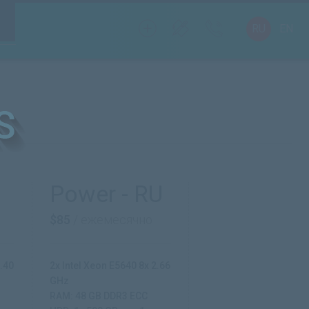
RU
EN
Power - RU
$85
/ ежемесячно
2.40
2x Intel Xeon E5640 8x 2.66
GHz
RAM: 48 GB DDR3 ECC