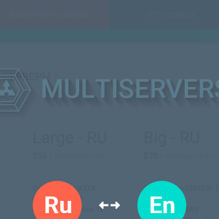
Выделенные серверы
VPS серверы
 серверы
Large - RU
Big - RU
$55
/ ежемесячно
$70
/ ежемесячно
Core 2 Quad QXXXX
2x Intel Xeon E5620 8x 
RAM: 8 GB DDR3
GHz
HDD: 1x 500 GB или 1x
RAM: 24 GB DDR3