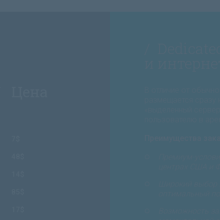
/ Dedicat
и интерне
/ Цена
В отличие от обычно
размещается сразу 
«выделенный сервер»
пользователю в аре
Преимущества заказа
7$
48$
Премиум-услови
центрах США и 
14$
Широкий выбор 
85$
оптимальный по 
17$
Возможность зак