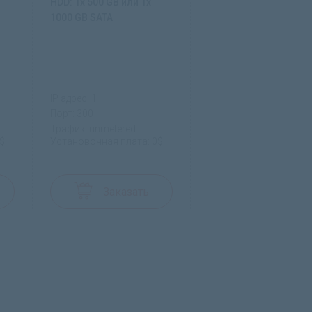
HDD: 1x 500 GB или 1x
1000 GB SATA
IP адрес: 1
Порт: 300
Трафик: unmetered
$
Установочная плата: 0$
Заказать