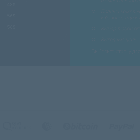
моментальной акт
48$
Полный комплекс
56$
и базовое админ
56$
Выбор любой оп
Выгодные цены.
Выберите страну дл