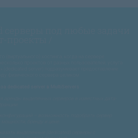
ed серверы под любые задачи
т-проекты /
го (виртуального) хостинга, когда на сервере
несколько проектов от разных пользователей, услуга
 (dedicated server) подразумевает предоставление
нду физического сервера целиком.
 dedicated server в MultiServers
я аренды выделенных серверов в известных дата-
Франции.
конфигураций – возможность подобрать сервер
мощности, бренду и цене.
азать выделенные (dedicated) серверы с