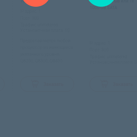
1000 GB SATA
HDD: 1x 500 GB или 1x
1000 GB SATA
IP адрес: 1
Порт: 300
Трафик: unmetered
Установочная плата: 0$
Предоставляется любой
IP адрес: 1
процессор из имеющихся
Порт: 300
указанного уровня.
Трафик: unmetered
Q8200, Q8300, Q8400
$
Установочная плата: 0
Заказать
Заказать