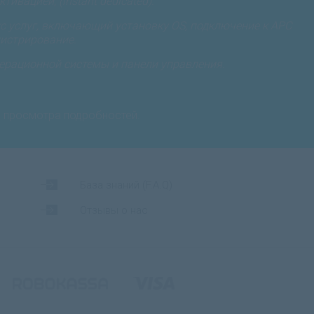
ивацией, (instant dedicated).
 услуг, включающий установку OS, подключение к APC
истрирование.
ерационной системы и панели управления.
я просмотра подробностей.
База знаний (F.A.Q)
Отзывы о нас