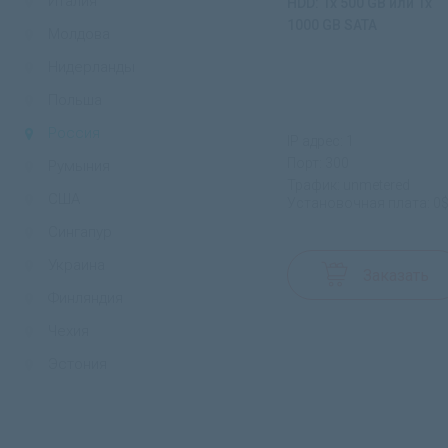
Италия
HDD: 1x 500 GB или 1x
1000 GB SATA
Молдова
Нидерланды
Польша
Россия
IP адрес: 1
Порт: 300
Румыния
Трафик: unmetered
США
Установочная плата: 0
Сингапур
Украина
Заказать
Финляндия
Чехия
Эстония