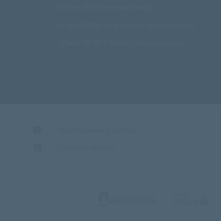
cPanel/WHM (ежемесячно)
cPanel/WHM + Fantastico (ежемесячно)
cPanel/WHM + RvSkin (ежемесячно)
Уведомления о рисках
Договор-оферта