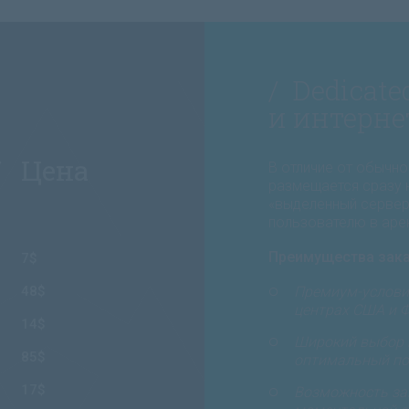
/ Dedicat
и интерне
/ Цена
В отличие от обычно
размещается сразу 
«выделенный сервер»
пользователю в аре
Преимущества заказа
7$
48$
Премиум-услови
центрах США и 
14$
Широкий выбор 
85$
оптимальный по 
17$
Возможность зак