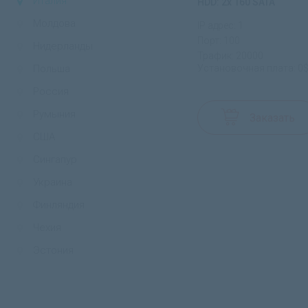
Италия
HDD: 2x 160 SATA
Молдова
IP адрес: 1
Порт: 100
Нидерланды
Трафик: 20000
Польша
Установочная плата: 0
Россия
Румыния
Заказать
США
Сингапур
Украина
Финляндия
Чехия
Эстония