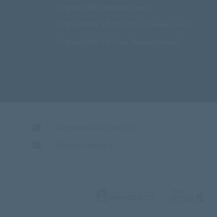
cPanel/WHM (ежемесячно)
cPanel/WHM + Fantastico (ежемесячно)
cPanel/WHM + RvSkin (ежемесячно)
Уведомления о рисках
Договор-оферта