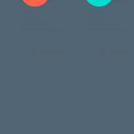
HDD: 1x 500 SATA
HDD: 1x 240 GB SSD
IP адрес: 1
IP адрес: 1
Порт: 100
Порт: 100
Трафик: 20000
Трафик: 20000
$
Установочная плата: 0$
Установочная плата: 0
Заказать
Заказать