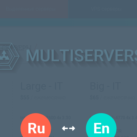
Выделенные серверы
VPS серверы
 серверы
Large - IT
Big - IT
$55
/ ежемесячно
$65
/ ежемесячно
Intel Core i5-2500 4x 3.30
Intel Core i7-4770 4x 3.
GHz
GHz
RAM: 16 GB DDR
RAM: 32 GB DDR