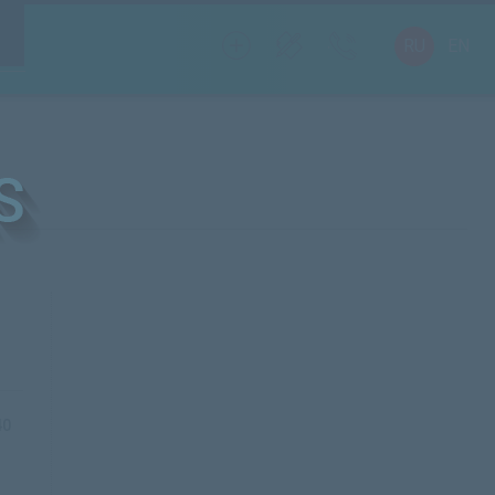
RU
EN
40