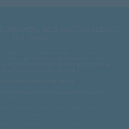
ed серверы под любые задачи
т-проекты /
го (виртуального) хостинга, когда на сервере
несколько проектов от разных пользователей, услуга
 (dedicated server) подразумевает предоставление
нду физического сервера целиком.
 dedicated server в MultiServers
я аренды выделенных серверов в известных дата-
Франции.
конфигураций – возможность подобрать сервер
мощности, бренду и цене.
азать выделенные (dedicated) серверы с