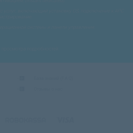
ивацией, (instant dedicated).
 услуг, включающий установку OS, подключение к APC
истрирование.
ерационной системы и панели управления.
я просмотра подробностей.
База знаний (F.A.Q)
Отзывы о нас