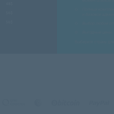
моментальной акт
48$
Полный комплекс
56$
и базовое админ
56$
Выбор любой оп
Выгодные цены.
Выберите страну дл