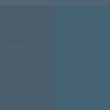
/ Цена
7$
48$
14$
85$
17$