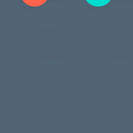
HDD: 1× 1 TB SATA or 1×
HDD: 1x 1 TB SATA or 1x
256 GB SSD
120GB SSD
IP адрес: 1
IP адрес: 1
Порт: 1000
Порт: 1000
Трафик: Unmetered
Трафик: 50 TB
$
Установочная плата: 0$
Установочная плата: 0
Заказать
Заказать