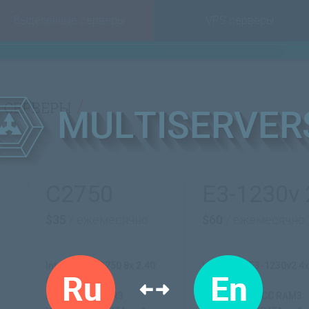
Выделенные серверы
VPS серверы
 серверы
C2750
E3-1230v 
$35
/ ежемесячно
$60
/ ежемесячно
Intel Atom C2750 8x 2.40
Intel Xeon E3-1230v2 4x
GHz
3.30 GHz
RAM: 16 GB DDR3
RAM: 16 GB ECC RAM3