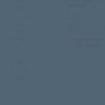
Италия
HDD: 1× 1 TB SATA or 1×
128 GB SSD
Молдова
IP адрес: 1
Нидерланды
Порт: 1000
Польша
Трафик: Unmetered
Установочная плата: 0
Россия
Румыния
Заказать
США
Сингапур
Украина
Финляндия
Чехия
Эстония