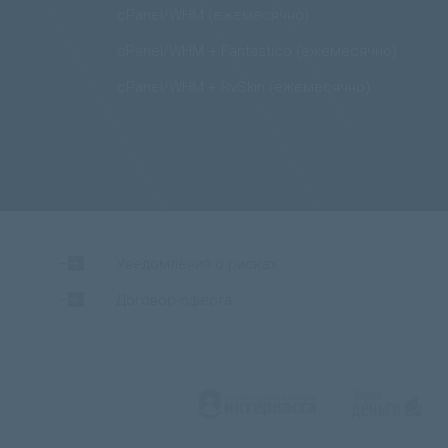
cPanel/WHM (ежемесячно)
cPanel/WHM + Fantastico (ежемесячно)
cPanel/WHM + RvSkin (ежемесячно)
Уведомления о рисках
Договор-оферта