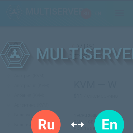
RU
EN
VPS
серверы
Австрия (KVM)
KVM — W
Австралия (KVM)
Албания (KVM)
$11
/ ежемесячно
Аргентина (KVM)
Беларусь (KVM)
1 vCPU 2600 MHz
RAM: 1 GB
Бельгия (KVM)
HDD: 15 GB SSD