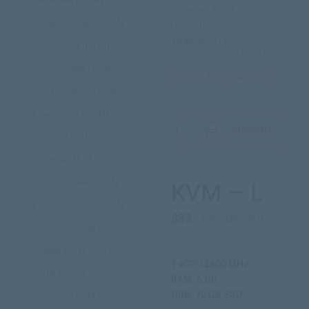
Нигерия (KVM)
IP адрес: 1x v4 + 1x /112 v6
Нидерланды (KVM)
Порт: 1000
Трафик: 4 TB
Норвегия (KVM)
Установочная плата: 0$
ОАЭ/Дубаи (KVM)
Список доступных ОС
Остров Мэн (KVM)
Пакистан (KVM)
Заказать
Перу (KVM)
Польша (KVM)
Португалия (KVM)
KVM — L
Пуэрто-Рико (KVM)
$33
/ ежемесячно
Россия (KVM)
Румыния (KVM)
1 vCPU 2600 MHz
США (KVM)
RAM: 6 GB
HDD: 75 GB SSD
Сербия (KVM)