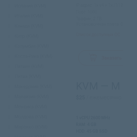
IP адрес: 1x v4 + 1x /112 v6
Испания (KVM)
Порт: 1000
Италия (KVM)
Трафик: 2 TB
Установочная плата: 0$
Канада (KVM)
Список доступных ОС
Кипр (KVM)
Колумбия (KVM)
Коста-Рика (KVM)
Заказать
Латвия (KVM)
Литва (KVM)
KVM — M
Македония (KVM)
Малайзия (KVM)
$25
/ ежемесячно
Мексика (KVM)
Молдова (KVM)
1 vCPU 2600 MHz
RAM: 4 GB
Марокко (KVM)
HDD: 45 GB SSD