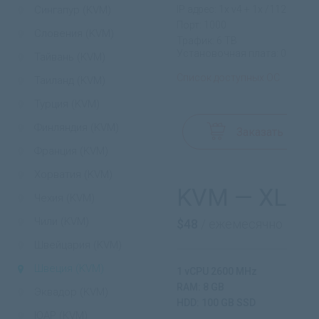
Сингапур (KVM)
IP адрес: 1x v4 + 1x /112 v6
Порт: 1000
Словения (KVM)
Трафик: 6 TB
Установочная плата: 0$
Тайвань (KVM)
Список доступных ОС
Таиланд (KVM)
Турция (KVM)
Финляндия (KVM)
Заказать
Франция (KVM)
Хорватия (KVM)
KVM — XL
Чехия (KVM)
Чили (KVM)
$48
/ ежемесячно
Швейцария (KVM)
Швеция (KVM)
1 vCPU 2600 MHz
RAM: 8 GB
Эквадор (KVM)
HDD: 100 GB SSD
ЮАР (KVM)