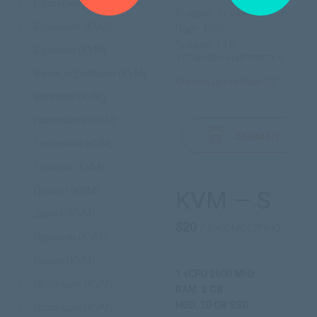
Болгария (KVM)
IP адрес: 1x v4 + 1x /112 v6
Бразилия (KVM)
Порт: 1000
Трафик: 1 TB
Боливия (KVM)
Установочная плата: 0$
Великобритания (KVM)
Список доступных ОС
Венгрия (KVM)
Гватемала (KVM)
Заказать
Германия (KVM)
Гонконг (KVM)
Греция (KVM)
KVM — S
Дания (KVM)
$20
/ ежемесячно
Израиль (KVM)
Индия (KVM)
1 vCPU 2600 MHz
Ирландия (KVM)
RAM: 2 GB
HDD: 20 GB SSD
Исландия (KVM)