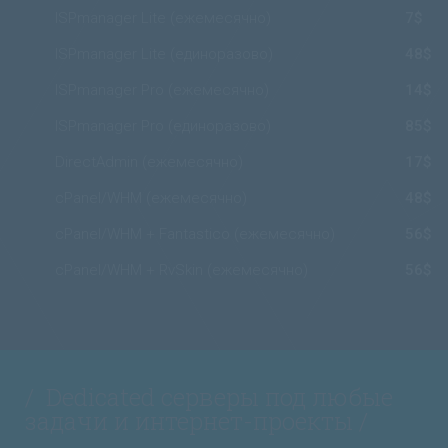
ISPmanager Lite (ежемесячно)
7$
ISPmanager Lite (единоразово)
48$
ISPmanager Pro (ежемесячно)
14$
ISPmanager Pro (единоразово)
85$
DirectAdmin (ежемесячно)
17$
cPanel/WHM (ежемесячно)
48$
cPanel/WHM + Fantastico (ежемесячно)
56$
cPanel/WHM + RvSkin (ежемесячно)
56$
/ Dedicated серверы под любые
задачи и интернет-проекты /